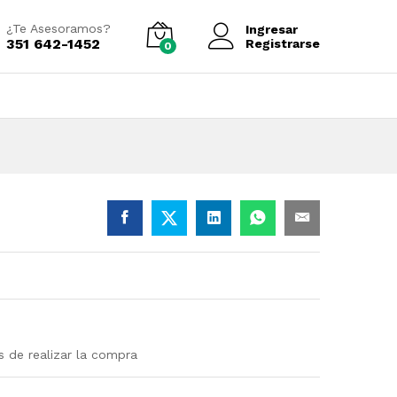
Añadir al carrito
¿Te Asesoramos?
Ingresar
351 642-1452
Registrarse
0
s
s de realizar la compra