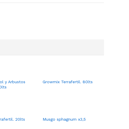
ol y Arbustos
Growmix Terrafertil. 80lts
0lts
afertil. 20lts
Musgo sphagnum x3,5