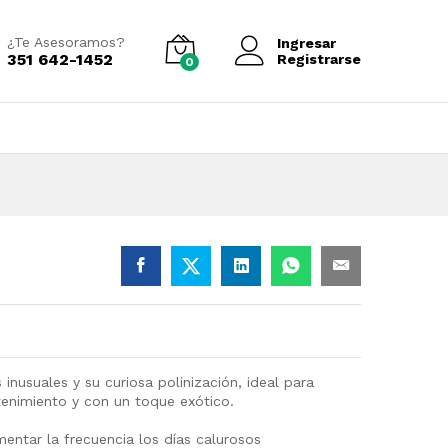
Añadir al carrito
¿Te Asesoramos?
Ingresar
351 642-1452
Registrarse
0
 inusuales y su curiosa polinización, ideal para
enimiento y con un toque exótico.
entar la frecuencia los días calurosos