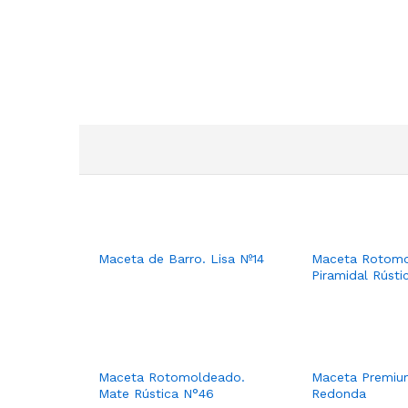
Maceta de Barro. Lisa Nº14
Maceta Rotomo
Piramidal Rústi
Maceta Rotomoldeado.
Maceta Premiu
Mate Rústica N°46
Redonda