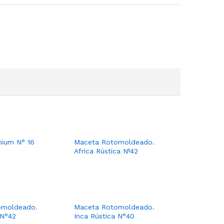
ium N° 16
Maceta Rotomoldeado.
Africa Rústica Nº42
omoldeado.
Maceta Rotomoldeado.
 N°42
Inca Rústica N°40