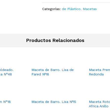
Categorías:
de Plástico
,
Macetas
Productos Relacionados
ldeado.
Maceta de Barro. Lisa de
Maceta Prem
ca N°48
Pared Nº18
Redonda
m N°18
Maceta de Barro. Lisa Nº15
Maceta Rot
Africa Anillo