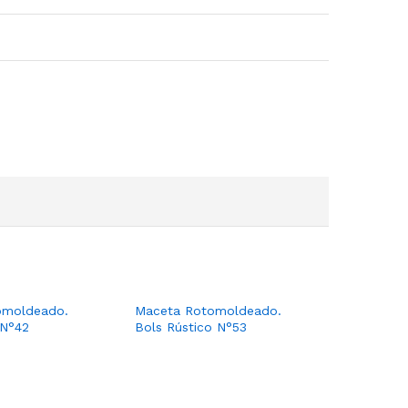
omoldeado.
Maceta Rotomoldeado.
 N°42
Bols Rústico N°53