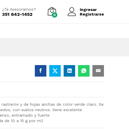
Añadir al carrito
¿Te Asesoramos?
Ingresar
351 642-1452
Registrarse
0
s rastreros y de hojas anchas de color verde claro. Se
medos, con suelos neutros. tiene excelente
denso, entramado y fuerte
a de 10 a 15 g por m2