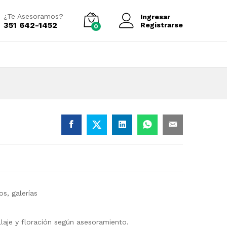
Añadir al carrito
¿Te Asesoramos?
Ingresar
351 642-1452
Registrarse
0
s, galerías
ollaje y floración según asesoramiento.