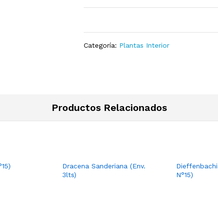
Categoría:
Plantas Interior
Productos Relacionados
°15)
Dracena Sanderiana (Env.
Dieffenbach
3lts)
N°15)