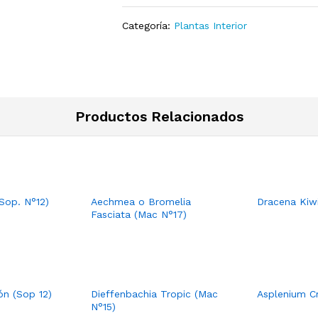
Categoría:
Plantas Interior
Productos Relacionados
Sop. N°12)
Aechmea o Bromelia
Dracena Kiw
Fasciata (Mac N°17)
ón (Sop 12)
Dieffenbachia Tropic (Mac
Asplenium Cr
N°15)