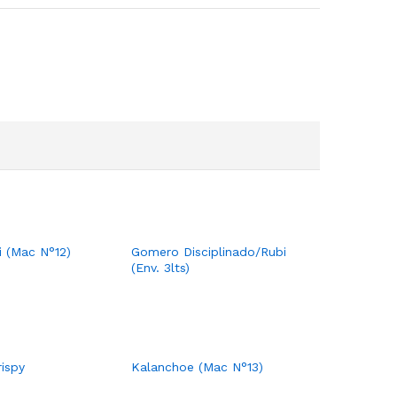
i (Mac N°12)
Gomero Disciplinado/Rubi
(Env. 3lts)
ispy
Kalanchoe (Mac N°13)